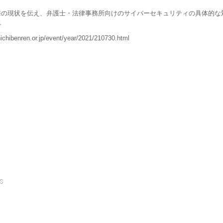
撃の現状を伝え、弁護士・法律事務所向けのサイバーセキュリティの具体的な
説
ichibenren.or.jp/event/year/2021/210730.html
s