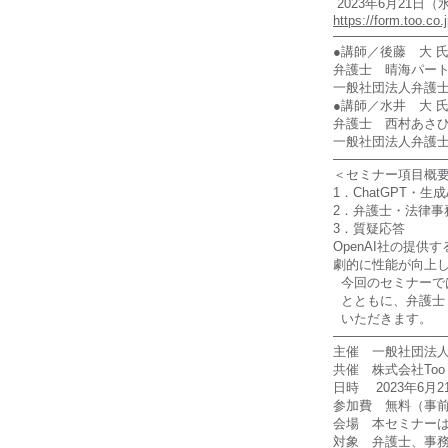
2023年6月21日（
https://form.too.co
────────────
●講師／後藤 大 
弁護士 晴海パー
一般社団法人弁護
●講師／水井 大 
弁護士 西村あさ
一般社団法人弁護
────────────
＜セミナー項目概
1．ChatGPT・生
2．弁護士・法律事
3．質疑応答
OpenAI社の提供
劇的に性能が向上
今回のセミナーでは
とともに、弁護士
いただきます。
────────────
主催 一般社団法人
共催 株式会社Too
日時 2023年6月2
参加費 無料（事
会場 本セミナー
対象 弁護士、事