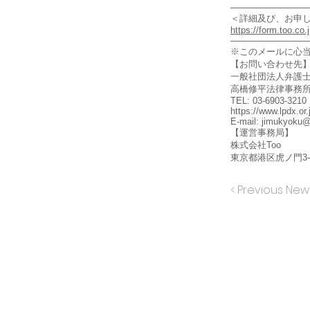
────────────
＜詳細及び、お申
https://form.too.co
────────────
※このメールに心
【お問い合わせ先
一般社団法人弁護
高橋修平法律事務
TEL: 03-6903-3210
https://www.lpdx.or.
E-mail:
jimukyoku@l
【運営事務局】
株式会社Too
東京都港区虎ノ門3-4
< Previous New