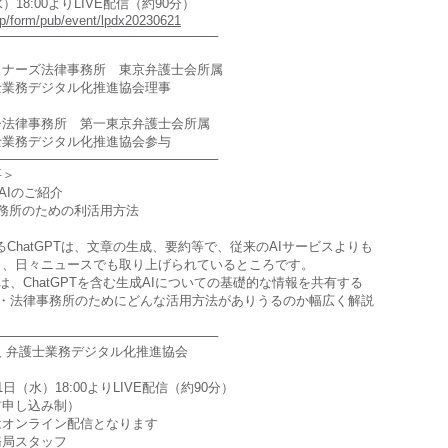
水）18:00よりLIVE配信（約90分）
.jp/form/pub/event/lpdx20230621
─────────────────────────
氏
トナーズ法律事務所 東京弁護士会所属
士業務デジタル化推進協会理事
氏
ひ法律事務所 第一東京弁護士会所属
士業務デジタル化推進協会参与
─────────────────────────
要＞
成AIのご紹介
務所のための利活用方法
するChatGPTは、文章の生成、要約等で、従来のAIサービスよりも
し、日々ニュースでも取り上げられているところです。
、ChatGPTを含む生成AIについての基礎的な情報を共有する
・法律事務所のためにどんな活用方法がありうるのか幅広く解説
─────────────────────────
 弁護士業務デジタル化推進協会
1日（水）18:00よりLIVE配信（約90分）
前申し込み制）
はオンライン配信となります
務局スタッフ