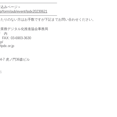
─────────────────────────
し込みページ＞
.jp/form/pub/event/lpdx20230621
─────────────────────────
当たりのない方はお手数ですが下記までお問い合わせください。
】
士業務デジタル化推進協会事務局
所 内
 FAX: 03-6903-3630
jp/
pdx.or.jp
-7 虎ノ門36森ビル
s