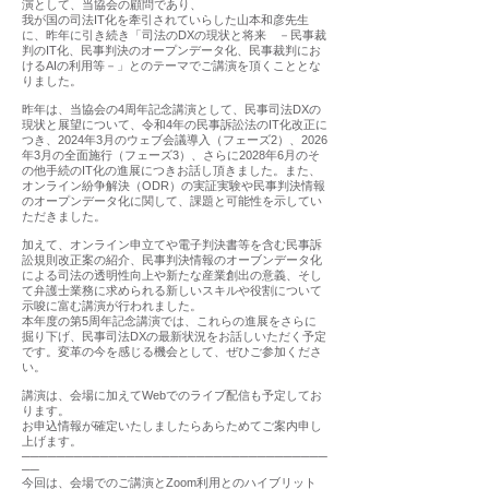
演として、当協会の顧問であり、
我が国の司法IT化を牽引されていらした山本和彦先生
に、昨年に引き続き「司法のDXの現状と将来 －民事裁
判のIT化、民事判決のオープンデータ化、民事裁判にお
けるAIの利用等－」とのテーマでご講演を頂くこととな
りました。
昨年は、当協会の4周年記念講演として、民事司法DXの
現状と展望について、令和4年の民事訴訟法のIT化改正に
つき、2024年3月のウェブ会議導入（フェーズ2）、2026
年3月の全面施行（フェーズ3）、さらに2028年6月のそ
の他手続のIT化の進展につきお話し頂きました。また、
オンライン紛争解決（ODR）の実証実験や民事判決情報
のオープンデータ化に関して、課題と可能性を示してい
ただきました。
加えて、オンライン申立てや電子判決書等を含む民事訴
訟規則改正案の紹介、民事判決情報のオーブンデータ化
による司法の透明性向上や新たな産業創出の意義、そし
て弁護士業務に求められる新しいスキルや役割について
示唆に富む講演が行われました。
本年度の第5周年記念講演では、これらの進展をさらに
掘り下げ、民事司法DXの最新状況をお話しいただく予定
です。変革の今を感じる機会として、ぜひご参加くださ
い。
講演は、会場に加えてWebでのライブ配信も予定してお
ります。
お申込情報が確定いたしましたらあらためてご案内申し
上げます。
───────────────────────────────────
──
今回は、会場でのご講演とZoom利用とのハイブリット