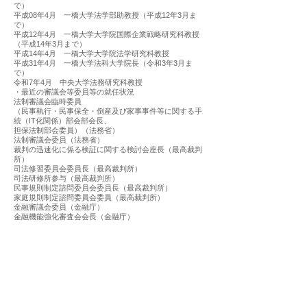
で）
平成08年4月 一橋大学法学部助教授（平成12年3月ま
で）
平成12年4月 一橋大学大学院国際企業戦略研究科教授
（平成14年3月まで）
平成14年4月 一橋大学大学院法学研究科教授
平成31年4月 一橋大学法科大学院長（令和3年3月ま
で）
令和7年4月 中央大学法務研究科教授
・最近の審議会等委員等の就任状況
法制審議会臨時委員
（民事執行・民事保全・倒産及び家事事件等に関する手
続（IT化関係）部会部会長、
担保法制部会委員）（法務省）
法制審議会委員（法務省）
裁判の迅速化に係る検証に関する検討会座長（最高裁判
所）
司法修習委員会委員長（最高裁判所）
司法研修所参与（最高裁判所）
民事規則制定諮問委員会委員長（最高裁判所）
家庭規則制定諮問委員会委員（最高裁判所）
金融審議会委員（金融庁）
金融機能強化審査会会長（金融庁）
多重債務者問題及び消費者向け金融等に関する懇談会座
長（金融庁／消費者庁）
中央教育審議会法科大学院等特別委員会座長（文部科学
省）
原子力損害賠償紛争審査会委員（文部科学省）
民事判決情報オープンデータ化検討会座長（法務省）
産業構造審議会経済産業政策新機軸部会事業再構築小委
員会委員（経済産業省）
日本仲裁ADR法学会理事長