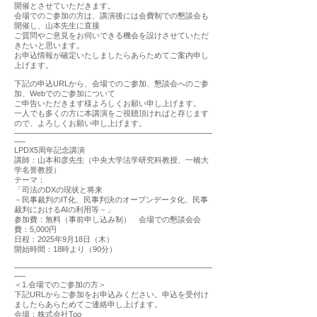
開催とさせていただきます。
会場でのご参加の方は、講演後には会費制での懇談会も
開催し、山本先生に直接
ご質問やご意見をお伺いできる機会を設けさせていただ
きたいと思います。
お申込情報が確定いたしましたらあらためてご案内申し
上げます。
下記の申込URLから、会場でのご参加、懇談会へのご参
加、Webでのご参加について
ご申告いただきます様よろしくお願い申し上げます。
一人でも多くの方に本講演をご視聴頂ければと存じます
ので、よろしくお願い申し上げます。
───────────────────────────────────
──
LPDX5周年記念講演
講師：山本和彦先生（中央大学法学研究科教授、一橋大
学名誉教授）
テーマ：
「司法のDXの現状と将来
－民事裁判のIT化、民事判決のオープンデータ化、民事
裁判におけるAIの利用等－」
参加費：無料（事前申し込み制） 会場での懇談会会
費：5,000円
日程：2025年9月18日（木）
開始時間：18時より（90分）
───────────────────────────────────
──
＜1.会場でのご参加の方＞
下記URLからご参加をお申込みください。申込を受付け
ましたらあらためてご連絡申し上げます。
会場：株式会社Too