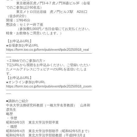
東京都港区虎ノ門3-4-7 虎ノ門36森ビル3F（会場
でのご参加は計60名迄）
東京メトロ日比谷線 虎ノ門ヒルズ駅 A2出口
（徒歩約2分）
開場：17時45分
懇談会：セミナー終了後
（参加費5,000円／当日会場にてお支払ください。
軽食・お飲物をご用意いたします。）
【お申込みURL】
●会場参加お申込URL
https://form.too.co.jp/form/pub/event/lpdx20250918_real
───────────────────────────────────
──
＜2.Webでのご参加の方＞
下記URLから視聴をお申込みください。ご登録いただい
たメールアドレスにウェビナーのURLを送信いたしま
す。
【お申込みURL】
●オンライン参加お申URL
https://form.too.co.jp/form/pub/event/lpdx20250918_zoom
───────────────────────────────────
──
■講師のご紹介
中央大学法務研究科教授（一橋大学名誉教授） 山本和
彦先生
略歴
・ 学歴
昭和59年3月 東京大学法学部卒業
・ 職歴
昭和59年4月 東京大学法学部助手（昭和62年5月まで）
昭和62年6月 東北大学法学部助教授（平成8年3月ま